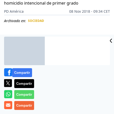
homicidio intencional de primer grado
PD América
08 Nov 2018 - 09:34 CET
Archivado en:
SOCIEDAD
CIDAD
ES
Compartir
Compartir
Compartir
La
imagen será recordada
por los testigos durante
Compartir
muchos años: Enfundada en un
vestido floreado,
zapatos rosados
y restringida por un grueso cinturón