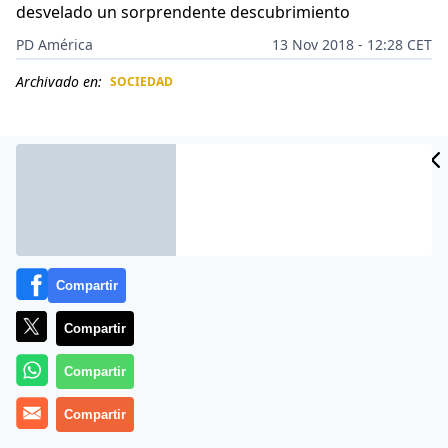
desvelado un sorprendente descubrimiento
PD América
13 Nov 2018 - 12:28 CET
Archivado en:
SOCIEDAD
CIDAD
ES
Compartir
Compartir
Compartir
Más información
Compartir