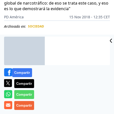
global de narcotráfico: de eso se trata este caso, y eso
es lo que demostrará la evidencia"
PD América
15 Nov 2018 - 12:35 CET
Archivado en:
SOCIEDAD
CIDAD
ES
Compartir
Compartir
Compartir
Compartir
Joaquín El Chapo Guzmán
, en una corte de los
Estados Unidos, atraviesa los días más difíciles de su