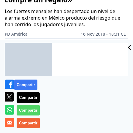
Los fuertes mensajes han despertado un nivel de
alarma extremo en México producto del riesgo que
han corrido los jugadores juveniles.
PD América
16 Nov 2018 - 18:31 CET
CIDAD
Archivado en:
SOCIEDAD
ES
Compartir
Compartir
Compartir
Compartir