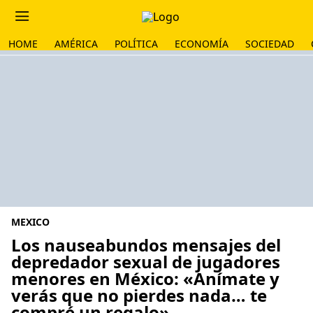
HOME
AMÉRICA
POLÍTICA
ECONOMÍA
SOCIEDAD
MEXICO
Los nauseabundos mensajes del
depredador sexual de jugadores
menores en México: «Anímate y
verás que no pierdes nada… te
compré un regalo»