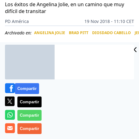
Los éxitos de Angelina Jolie, en un camino que muy
difícil de transitar
PD América
19 Nov 2018 - 11:10 CET
Archivado en:
ANGELINA JOLIE
BRAD PITT
DIOSDADO CABELLO
J
CIDAD
ES
Compartir
Compartir
Compartir
Compartir
Angelina Jolie
es una celebridad que ha demostrado
su valor en labores muy diferentes: como actriz,