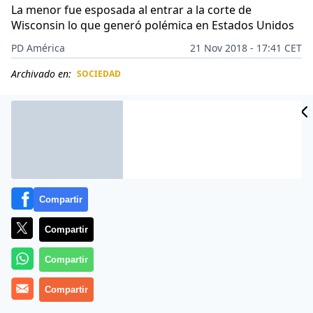
La menor fue esposada al entrar a la corte de
Wisconsin lo que generó polémica en Estados Unidos
PD América
21 Nov 2018 - 17:41 CET
Archivado en:
SOCIEDAD
CIDAD
ES
Compartir
Compartir
Compartir
Compartir
Un niño que asesina a otro. La polémica está servida.
El
padre de un bebé
de seis meses que murió