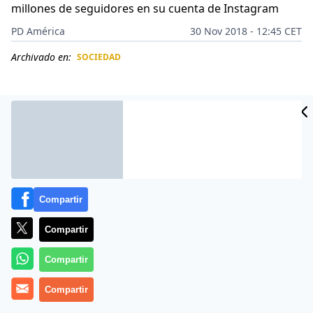
millones de seguidores en su cuenta de Instagram
PD América
30 Nov 2018 - 12:45 CET
Archivado en:
SOCIEDAD
CIDAD
ES
Compartir
Compartir
Compartir
Más información
Compartir