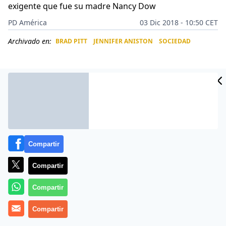
exigente que fue su madre Nancy Dow
PD América
03 Dic 2018 - 10:50 CET
Archivado en:
BRAD PITT
JENNIFER ANISTON
SOCIEDAD
CIDAD
ES
Compartir
Compartir
Compartir
Más información
Compartir