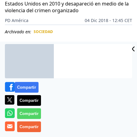
Estados Unidos en 2010 y desapareció en medio de la
violencia del crimen organizado
PD América
04 Dic 2018 - 12:45 CET
Archivado en:
SOCIEDAD
CIDAD
ES
Compartir
Compartir
Compartir
Compartir
Haydee Posadas
tuvo que esperar ocho años hasta
reencontrarse con su hijo. Eran tantos los nervios, que