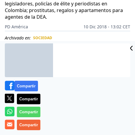
legisladores, policías de élite y periodistas en
Colombia; prostitutas, regalos y apartamentos para
agentes de la DEA.
PD América
10 Dic 2018 - 13:02 CET
Archivado en:
SOCIEDAD
CIDAD
ES
Compartir
Compartir
Compartir
Compartir
Juán Carlos Ramírez alias
«Chupeta»
podía darse