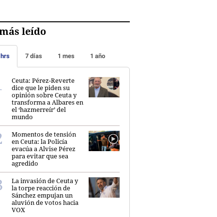
más leído
 hrs
7 días
1 mes
1 año
Ceuta: Pérez-Reverte
dice que le piden su
opinión sobre Ceuta y
transforma a Albares en
el ‘hazmerreír’ del
mundo
Momentos de tensión
en Ceuta: la Policía
evacúa a Alvise Pérez
para evitar que sea
agredido
La invasión de Ceuta y
la torpe reacción de
Sánchez empujan un
aluvión de votos hacia
VOX