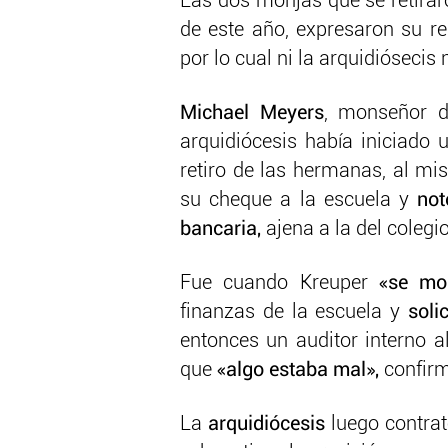
Las dos monjas que se retiraro
de este año, expresaron su 
por lo cual ni la arquidiósecis 
Michael Meyers
, monseñor d
arquidiócesis había iniciado 
retiro de las hermanas, al mi
su cheque a la escuela y
not
bancaria,
ajena a la del colegio
Fue cuando Kreuper
«se mo
finanzas de la escuela y
soli
entonces un auditor interno 
que
«algo estaba mal»,
confir
La
arquidiócesis
luego contrat