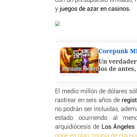
con un presupuesto limitado, 
y
juegos de azar en casinos.
Corepunk 
Un verdader
los de antes
El medio millón de dólares só
rastrear en seis años de
regis
no podrán ser incluidas, adem
estado ocurriendo al meno
arquidiócesis de
Los Ángeles
pone en plan ‘monja de clausur