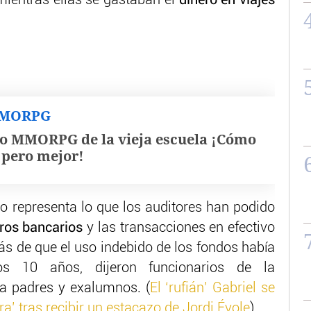
mientras ellas se gastaban el
dinero en viajes
MMORPG
o MMORPG de la vieja escuela ¡Cómo
, pero mejor!
lo representa lo que los auditores han podido
tros bancarios
y las transacciones en efectivo
ás de que el uso indebido de los fondos había
s 10 años, dijeron funcionarios de la
a padres y exalumnos. (
El ‘rufián’ Gabriel se
a’ tras recibir un estacazo de Jordi Évole
)