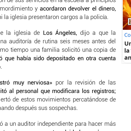
n de sus servicios en la escuela a principios
remordimiento y
acordaron devolver el dinero,
ni la iglesia presentaron cargos a la policía.
e la iglesia de
Los Ángeles,
dijo a que la
Co
una auditoría de rutina seis meses antes del
U
la
smo tiempo una familia solicitó una copia de
an
ó que había sido depositado en otra cuenta
.
stró muy nerviosa»
por la revisión de las
citó al personal que modificara los registros;
alertó de estos movimientos percatándose de
mando después sus sospechas.
ó a un auditor independiente para hacer más