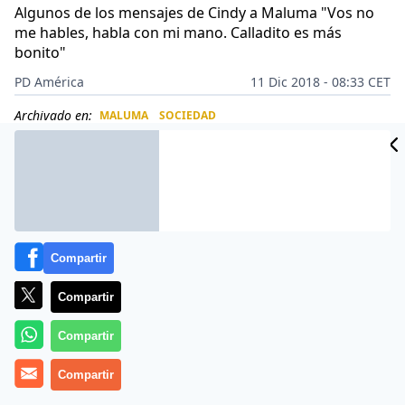
Algunos de los mensajes de Cindy a Maluma "Vos no
me hables, habla con mi mano. Calladito es más
bonito"
PD América
11 Dic 2018 - 08:33 CET
Archivado en:
MALUMA
SOCIEDAD
CIDAD
ES
Compartir
Compartir
Compartir
Compartir
Con un mensaje final, aunque sin llegar a la última gala