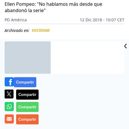
Ellen Pompeo: "No hablamos más desde que
abandonó la serie"
PD América
12 Dic 2018 - 10:07 CET
Archivado en:
SOCIEDAD
CIDAD
ES
Compartir
Compartir
Compartir
Compartir
Ellen Pompeo
reveló que hace más de tres años que
no tiene contacto con Patrick Dempsey, con quien