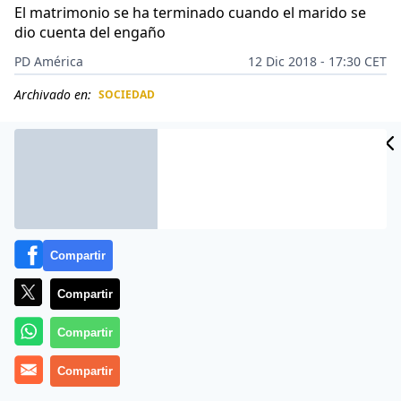
El matrimonio se ha terminado cuando el marido se
dio cuenta del engaño
PD América
12 Dic 2018 - 17:30 CET
Archivado en:
SOCIEDAD
CIDAD
ES
Compartir
Compartir
Compartir
Compartir
Después de estar
tres años casados
, los novios se
pelearon porque la esposa buscaba un d
onante de