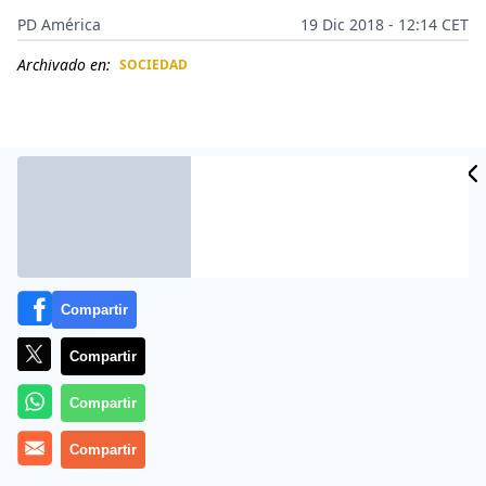
PD América
19 Dic 2018 - 12:14 CET
Archivado en:
SOCIEDAD
CIDAD
ES
Compartir
Compartir
Compartir
Más información
Compartir