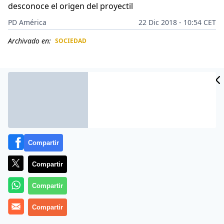
desconoce el origen del proyectil
PD América
22 Dic 2018 - 10:54 CET
Archivado en:
SOCIEDAD
CIDAD
ES
Compartir
Compartir
Compartir
Un hombre que se hallaba en casa de un amigo donde
Compartir
se celebraba una fiesta con motivo de la
Navidad
murió a causa de
una bala perdida
, en un dramático