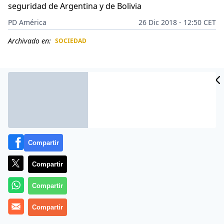
seguridad de Argentina y de Bolivia
PD América
26 Dic 2018 - 12:50 CET
Archivado en:
SOCIEDAD
CIDAD
ES
Compartir
Compartir
Compartir
Una
mujer argentina
de 45 años, secuestrada hace 32
Compartir
años y
explotada en un prostíbulo
de la localidad
boliviana de
Bermejo
por una red de trata de