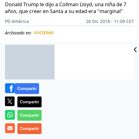
Donald Trump le dijo a Collman Lloyd, una niña de 7
años, que creer en Santa a su edad era "marginal"
PD América
26 Dic 2018 - 11:09 CET
Archivado en:
SOCIEDAD
CIDAD
ES
Compartir
Compartir
Compartir
Compartir
Una niña de 7 años que habló con el presidente
Donald Trump en Nochebuena dejó un vaso de