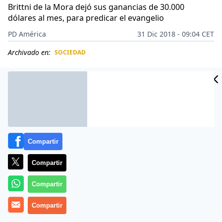
Brittni de la Mora dejó sus ganancias de 30.000
dólares al mes, para predicar el evangelio
PD América
31 Dic 2018 - 09:04 CET
Archivado en:
SOCIEDAD
CIDAD
ES
Compartir
Compartir
Compartir
Compartir
Brittni de la Mora,
quien fuera una de las estrellas del
cine para adultos más exitosa del mundo, y su esposo