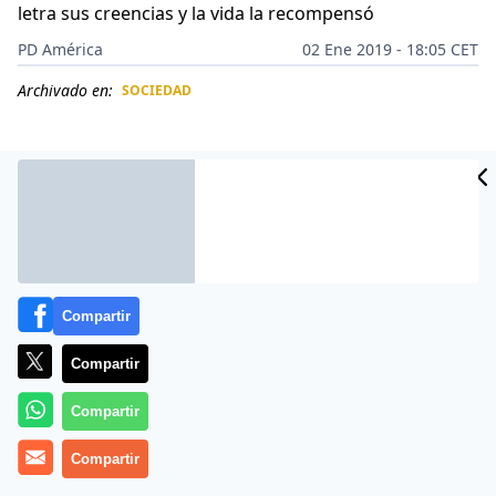
letra sus creencias y la vida la recompensó
PD América
02 Ene 2019 - 18:05 CET
Archivado en:
SOCIEDAD
CIDAD
ES
Compartir
Compartir
Compartir
No cabe duda que no hay nada mejor en este mundo
Compartir
que
compartir con los demás,
pues además de
darnos
grandes satisfacciones
, finalmente la vida se