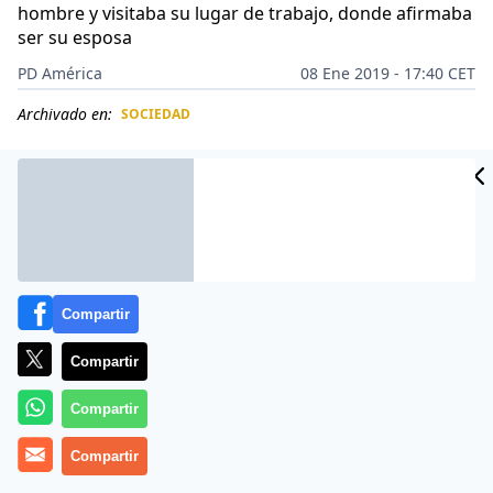
hombre y visitaba su lugar de trabajo, donde afirmaba
ser su esposa
PD América
08 Ene 2019 - 17:40 CET
Archivado en:
SOCIEDAD
CIDAD
ES
Compartir
Compartir
Compartir
Compartir
Una
mujer estadounidense
irá a juicio por
acoso
y
allanamiento
de
morada
después de enviar
159.000