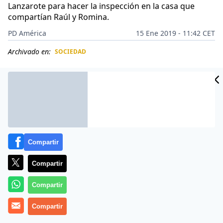
Lanzarote para hacer la inspección en la casa que
compartían Raúl y Romina.
PD América
15 Ene 2019 - 11:42 CET
Archivado en:
SOCIEDAD
CIDAD
ES
Compartir
Compartir
Compartir
Compartir
Raul Díaz le comentó a un familiar que había
asesinado a Romina en medio de una aalorada