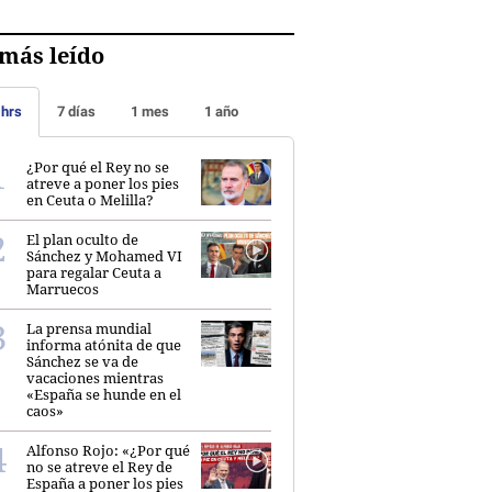
más leído
 hrs
7 días
1 mes
1 año
¿Por qué el Rey no se
atreve a poner los pies
en Ceuta o Melilla?
El plan oculto de
Sánchez y Mohamed VI
para regalar Ceuta a
Marruecos
La prensa mundial
informa atónita de que
Sánchez se va de
vacaciones mientras
«España se hunde en el
caos»
Alfonso Rojo: «¿Por qué
no se atreve el Rey de
España a poner los pies