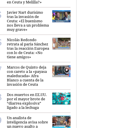
en Ceuta y Melilla?»
Javier Nart durísimo
tras la invasión de
Ceuta: «El buenismo
nos lleva a un problema
muy grave»
Nicolás Redondo
retrata al paria Sánchez
tras la reacción Europea
con lo de Ceuta: «No
tiene amigos»
Marcos de Quinto deja
con careto a la «payasa
maleducada» Afra
Blanco a cuenta de la
invasión de Ceuta
Dos muertos en EE.UU.
por el mayor brote de
“diarrea explosiva”
ligado a la lechuga
Un analista de
inteligencia avisa sobre
un nuevo asalto a