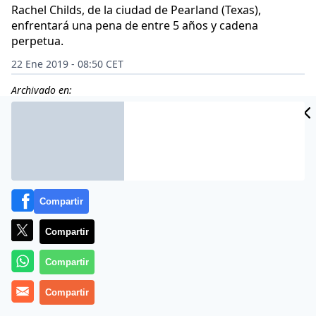
Rachel Childs, de la ciudad de Pearland (Texas),
enfrentará una pena de entre 5 años y cadena
perpetua.
22 Ene 2019 - 08:50 CET
Archivado en:
CIDAD
ES
Compartir
Compartir
Compartir
Compartir
Una ejemplar de cuidado (
Mata al hijo de 3 años de su