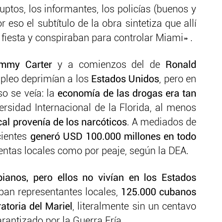
ruptos, los informantes, los policías (buenos y
 eso el subtítulo de la obra sintetiza que allí
fiesta y conspiraban para controlar Miami» .
mmy Carter
y a comienzos del de
Ronald
mpleo deprimían a los
Estados Unidos
, pero en
o se veía: la
economía de las drogas era tan
rsidad Internacional de la Florida, al menos
cal provenía de los narcóticos
. A mediados de
acientes
generó USD 100.000 millones en todo
ventas locales como por peaje, según la DEA.
ianos, pero ellos no vivían en los Estados
ban representantes locales,
125.000 cubanos
atoria del Mariel
, literalmente sin un centavo
rantizado por la Guerra Fría.