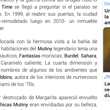
tráfico y la guerra contra las drogas robó el
Co
a Time
se llegó a preguntar si el paraíso se
U
o. En 1999, al reabrir sus puertas, la ciudad
la
-remodelado luego en 2010- un inmueble
an
er.
ocada con la hermosa vista a la bahía de
 habitaciones del
Mutiny
legendario tenía una
náuticos,
Fantasías
moriscas,
Burdel
,
Sahara
,
 Caramelo caliente, La cuarta dimensión y
s nombres de algunos de los ambientes que
¿N
obbins
, autora de los interiores de numerosos
La
iami de los ’70s.
se
dí
 destrozado de Margarita apareció envuelto
hicas Mutiny
eran envidiadas por su belleza,