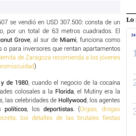
Lo 
507 se vendió en USD 307.500: consta de un
o, por un total de 63 metros cuadrados. El
24
onut Grove
, al sur de
Miami
, funciona como
s o para inversores que rentan apartamentos
odemita de Zaragoza recomienda a los jóvenes
 promiscuidad
)
 y de 1980
, cuando el negocio de la cocaína
idades colosales a la
Florida
, el Mutiny era la
es, las celebridades de
Hollywood
, los agentes
os
políticos
, los
deportistas
. (
Orgías, drogas
creta: los detalles de las brutales fiestas