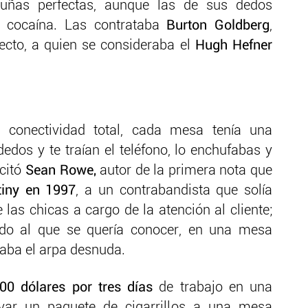
uñas perfectas, aunque las de sus dedos
 cocaína. Las contrataba
Burton Goldberg
,
yecto, a quien se consideraba el
Hugh Hefner
 conectividad total, cada mesa tenía una
edos y te traían el teléfono, lo enchufabas y
 citó
Sean Rowe,
autor de la primera nota que
iny en 1997
, a un contrabandista que solía
 las chicas a cargo de la atención al cliente;
do al que se quería conocer, en una mesa
ocaba el arpa desnuda.
0 dólares por tres días
de trabajo en una
var un paquete de cigarrillos a una mesa