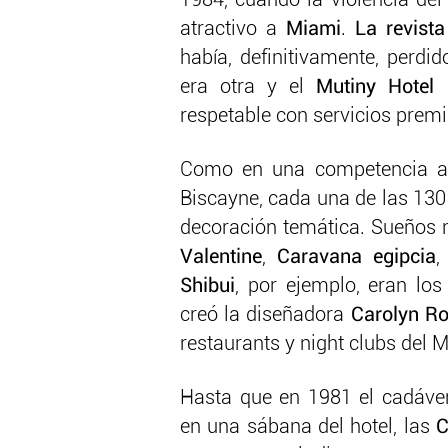
1984, cuando la violencia del 
atractivo a
Miami
.
La revist
había, definitivamente, perdid
era otra y el
Mutiny Hotel
respetable con servicios premi
Como en una competencia al
Biscayne, cada una de las 130
decoración temática. Sueños 
Valentine
,
Caravana
egipcia
,
Shibui
, por ejemplo, eran lo
creó la diseñadora
Carolyn R
restaurants y night clubs del M
Hasta que en 1981 el cadáver
en una sábana del hotel, las
C