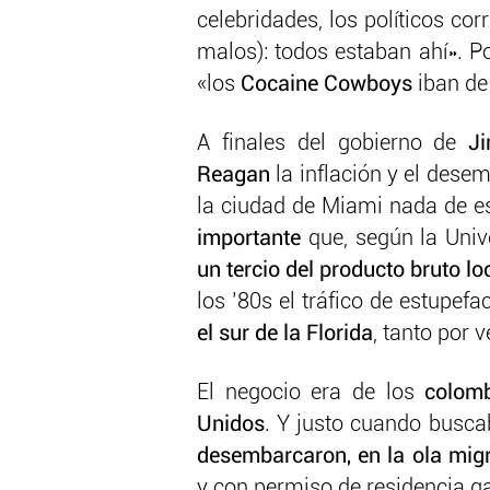
celebridades, los políticos cor
malos): todos estaban ahí». Por
«los
Cocaine Cowboys
iban de 
A finales del gobierno de
Ji
Reagan
la inflación y el dese
la ciudad de Miami nada de es
importante
que, según la Unive
un tercio del producto bruto lo
los ’80s el tráfico de estupef
el sur de la Florida
, tanto por 
El negocio era de los
colomb
Unidos
. Y justo cuando busca
desembarcaron, en la ola migr
y con permiso de residencia ga