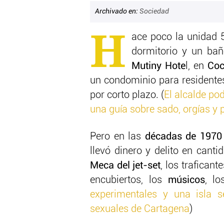
Archivado en:
Sociedad
H
ace poco la unidad 
dormitorio y un bañ
Mutiny Hote
l, en
Coc
un condominio para residente
por corto plazo. (
El alcalde p
una guía sobre sado, orgías y
Pero en las
décadas de 1970
llevó dinero y delito en cant
Meca del jet-set
, los traficant
encubiertos, los
músicos
, l
experimentales y una isla se
sexuales de Cartagena
)