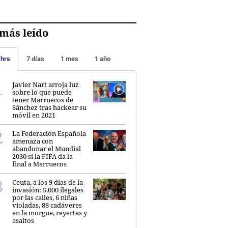
más leído
 hrs
7 días
1 mes
1 año
Javier Nart arroja luz
sobre lo que puede
tener Marruecos de
Sánchez tras hackear su
móvil en 2021
La Federación Española
amenaza con
abandonar el Mundial
2030 si la FIFA da la
final a Marruecos
Ceuta, a los 9 días de la
invasión: 5.000 ilegales
por las calles, 6 niñas
violadas, 88 cadáveres
en la morgue, reyertas y
asaltos