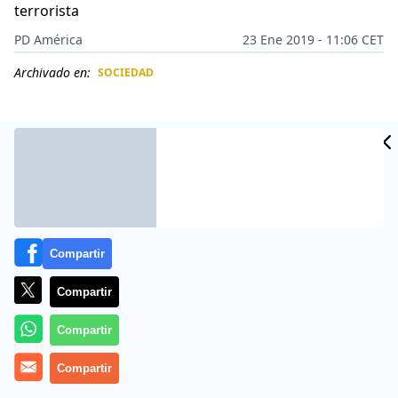
terrorista
PD América
23 Ene 2019 - 11:06 CET
Archivado en:
SOCIEDAD
CIDAD
ES
Compartir
Compartir
Compartir
Un
hombre virgen
fue arrestado en
Utah
(EEUU)
Compartir
después que amenazara con una
matanza
durante la
marcha de mujeres
de la semana pasada. (
El