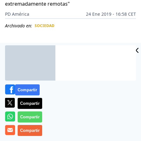
extremadamente remotas"
PD América
24 Ene 2019 - 16:58 CET
Archivado en:
SOCIEDAD
CIDAD
ES
Compartir
Compartir
Compartir
Las fuerzas que estaban encargadas de investigar lo
Compartir
ocurrido con la
avioneta
que trasladaba al futbolista
Emiliano Sala
informaron que han suspendido