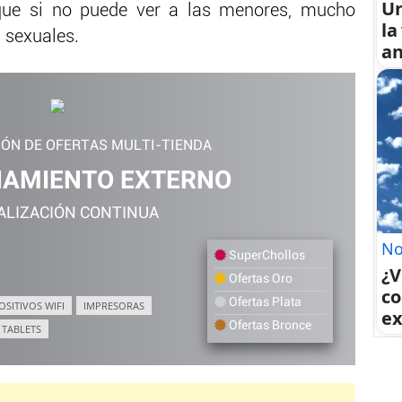
U
que si no puede ver a las menores, mucho
la
 sexuales.
an
IÓN DE OFERTAS MULTI-TIENDA
AMIENTO EXTERNO
ALIZACIÓN CONTINUA
No
SuperChollos
¿V
Ofertas Oro
co
Ofertas Plata
OSITIVOS WIFI
IMPRESORAS
ex
Ofertas Bronce
TABLETS