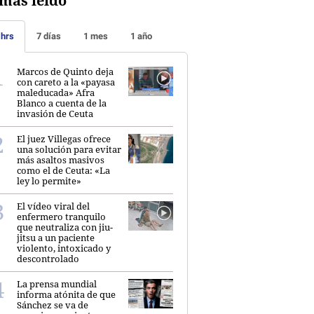
más leído
 hrs
7 días
1 mes
1 año
Marcos de Quinto deja
con careto a la «payasa
maleducada» Afra
Blanco a cuenta de la
invasión de Ceuta
El juez Villegas ofrece
una solución para evitar
más asaltos masivos
como el de Ceuta: «La
ley lo permite»
El vídeo viral del
enfermero tranquilo
que neutraliza con jiu-
jitsu a un paciente
violento, intoxicado y
descontrolado
La prensa mundial
informa atónita de que
Sánchez se va de