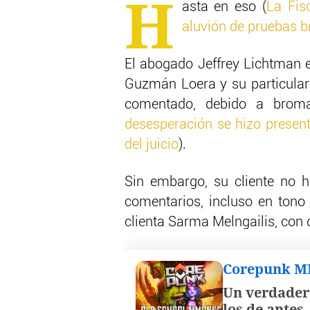
H
asta en eso (
La Fis
aluvión de pruebas b
El abogado Jeffrey Lichtman e
Guzmán Loera y su particular 
comentado, debido a broma
desesperación se hizo present
del juicio
).
Sin embargo, su cliente no h
comentarios, incluso en ton
clienta Sarma Melngailis, con 
Corepunk 
Un verdader
los de antes