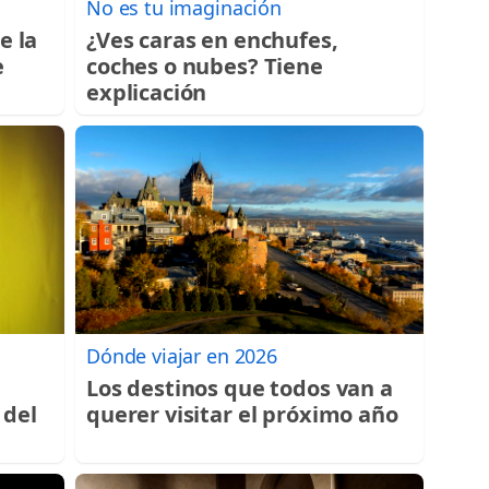
No es tu imaginación
e la
¿Ves caras en enchufes,
e
coches o nubes? Tiene
explicación
Dónde viajar en 2026
é
Los destinos que todos van a
 del
querer visitar el próximo año