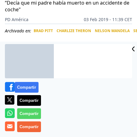
“Decía que mi padre había muerto en un accidente de
coche"
PD América
03 Feb 2019 - 11:39 CET
Archivado en:
BRAD PITT
CHARLIZE THERON
NELSON MANDELA
S
CIDAD
ES
Compartir
Compartir
Compartir
Charlize Theron
Compartir
nació en la ciudad de Benoni
(Sudáfrica), el 7 de agosto de 1975. Es la única hija