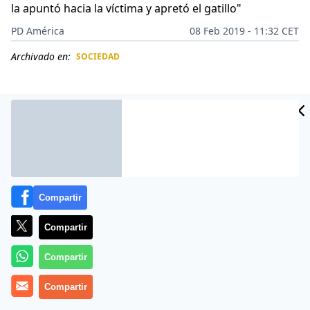
la apuntó hacia la víctima y apretó el gatillo"
PD América
08 Feb 2019 - 11:32 CET
Archivado en:
SOCIEDAD
CIDAD
ES
Compartir
Compartir
Compartir
Una familia hispana de
Utah
sufre la pérdida violenta.
Compartir
Un
adolescente de 14 años
fue detenido como
principal y único sospechoso de haber asesinado a