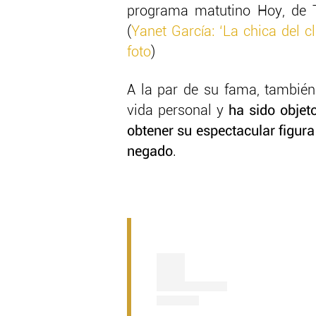
programa matutino Hoy, de T
(
Yanet García: ‘La chica del c
foto
)
A la par de su fama, tambié
vida personal y
ha sido objet
obtener su espectacular figura 
negado
.