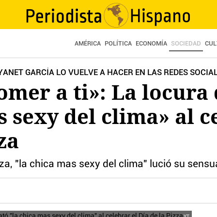
AMÉRICA
POLÍTICA
ECONOMÍA
SOCIEDAD
CUL
 YANET GARCÍA LO VUELVE A HACER EN LAS REDES SOCIA
omer a ti»: La locura
s sexy del clima» al c
za
izza, "la chica mas sexy del clima" lució su sens
YT