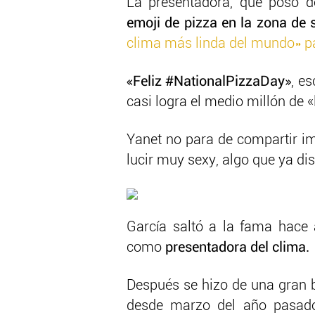
La presentadora, que posó d
emoji de pizza en la zona de 
clima más linda del mundo» par
«Feliz #NationalPizzaDay»
, e
casi logra el medio millón de «l
Yanet no para de compartir im
lucir muy sexy, algo que ya dis
García saltó a la fama hace 
como
presentadora del clima.
Después se hizo de una gran b
desde marzo del año pasado 