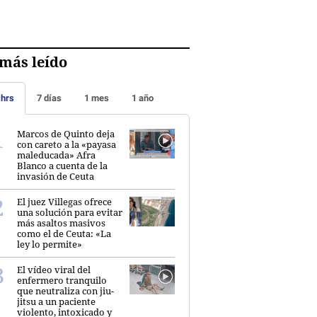
más leído
 hrs
7 días
1 mes
1 año
Marcos de Quinto deja
con careto a la «payasa
maleducada» Afra
Blanco a cuenta de la
invasión de Ceuta
El juez Villegas ofrece
una solución para evitar
más asaltos masivos
como el de Ceuta: «La
ley lo permite»
El vídeo viral del
enfermero tranquilo
que neutraliza con jiu-
jitsu a un paciente
violento, intoxicado y