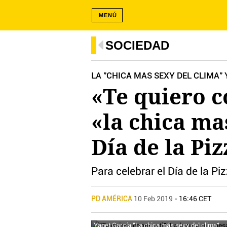
MENÚ
SOCIEDAD
LA "CHICA MAS SEXY DEL CLIMA"
«Te quiero c
«la chica ma
Día de la Piz
Para celebrar el Día de la P
PD AMÉRICA
10 Feb 2019
- 16:46 CET
Yanet García "La chica más sexy del clima".