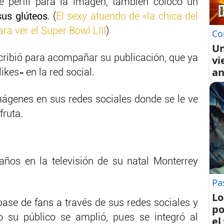
e perfil para la imagen, también colocó un
sus glúteos
. (
El sexy atuendo de «la chica del
a ver el Super Bowl LIII
)
Co
Un
scribió para acompañar su publicación, que ya
vi
an
ikes» en la red social.
ágenes en sus redes sociales donde se le ve
fruta.
años en la televisión de su natal Monterrey
Pa
Lo
ase de fans a través de sus redes sociales y
po
su público se amplió, pues se integró al
el