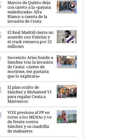
Marcos de Quinto deja
con careto a la «payasa
maleducada» Afra
Blanco a cuenta de la
invasión de Ceuta
El Real Madrid cierra un
acuerdo con Vinicius y
el crack renueva por 25
millones
Inocencio Arias hunde a
Sánchez tras la invasión
de Ceuta: «Antes de
morirme, me gustaría
que lo explicara»
El plan oculto de
Sánchez y Mohamed VI
para regalar Ceuta a
Marruecos
VOX presiona al PP en
torno a los MENAs y va
de frente contra
Sánchez y su cuadrilla
de maleantes