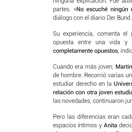
ninguna explicación. Fue ab
partes. «
No escuché ningún 
diálogo con el diario Der Bund.
Su experiencia, comenta el 
opuesta entre una vida y
completamente opuestos
, ind
Cuando era más joven,
Marti
de hombre. Recorrió varias u
estudiar derecho en la
Univer
relación con otra joven estud
las novedades, continuaron ju
Pero las diferencias eran ca
espacios íntimos y
Anita
decid