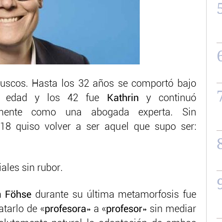
ruscos. Hasta los 32 años se comportó bajo
sa edad y los 42 fue
Kathrin
y continuó
almente como una abogada experta. Sin
8 quiso volver a ser aquel que supo ser:
ales sin rubor.
 a
Föhse
durante su última metamorfosis fue
tarlo de «
profesora
» a «
profesor
» sin mediar