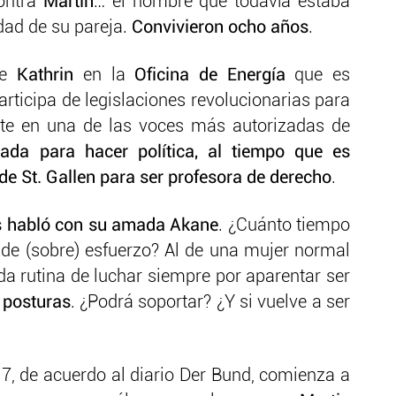
contra
Martin
… el hombre que todavía estaba
dad de su pareja.
Convivieron ocho años
.
de
Kathrin
en la
Oficina de Energía
que es
rticipa de legislaciones revolucionarias para
erte en una de las voces más autorizadas de
tada para hacer política, al tiempo que es
e St. Gallen para ser profesora de derecho
.
s habló con su amada Akane
. ¿Cuánto tiempo
de (sobre) esfuerzo? Al de una mujer normal
da rutina de luchar siempre por aparentar ser
 posturas
. ¿Podrá soportar? ¿Y si vuelve a ser
7, de acuerdo al diario Der Bund, comienza a