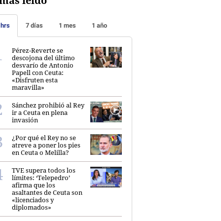
más leído
 hrs
7 días
1 mes
1 año
Pérez-Reverte se
descojona del último
desvarío de Antonio
Papell con Ceuta:
«Disfruten esta
maravilla»
Sánchez prohibió al Rey
ir a Ceuta en plena
invasión
¿Por qué el Rey no se
atreve a poner los pies
en Ceuta o Melilla?
TVE supera todos los
límites: ‘Telepedro’
afirma que los
asaltantes de Ceuta son
«licenciados y
diplomados»