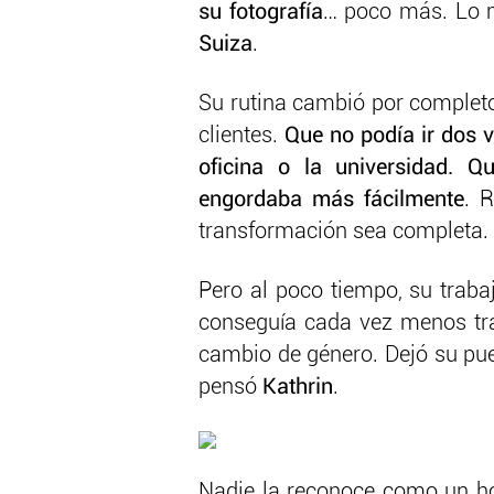
su fotografía
… poco más. Lo m
Suiza
.
Su rutina cambió por completo
clientes.
Que no podía ir dos 
oficina o la universidad. 
engordaba más fácilmente
. 
transformación sea completa. Y
Pero al poco tiempo, su traba
conseguía cada vez menos tr
cambio de género. Dejó su pue
pensó
Kathrin
.
Nadie la reconoce como un h