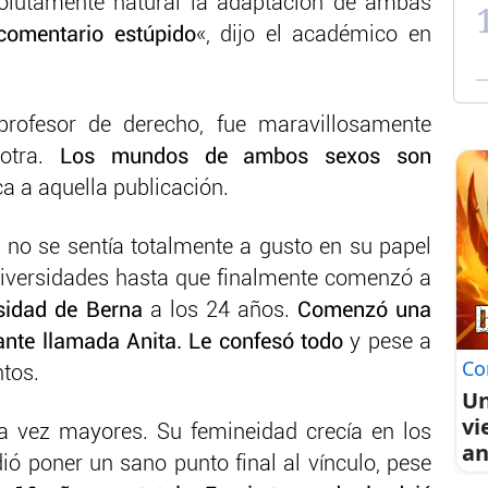
solutamente natural la adaptación de ambas
comentario estúpido
«, dijo el académico en
profesor de derecho, fue maravillosamente
 otra.
Los mundos de ambos sexos son
ica a aquella publicación.
n
no se sentía totalmente a gusto en su papel
niversidades hasta que finalmente comenzó a
sidad de Berna
a los 24 años.
Comenzó una
iante llamada Anita. Le confesó todo
y pese a
Co
ntos.
Un
vi
da vez mayores. Su femineidad crecía en los
an
ió poner un sano punto final al vínculo, pese