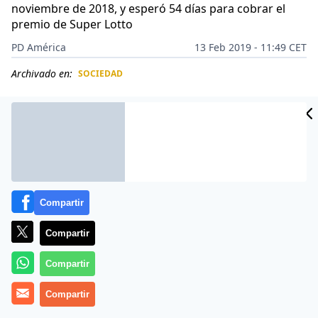
noviembre de 2018, y esperó 54 días para cobrar el
premio de Super Lotto
PD América
13 Feb 2019 - 11:49 CET
Archivado en:
SOCIEDAD
CIDAD
ES
Compartir
Compartir
Compartir
Compartir
Un hombre de
Jamaica
ganó un premio de lotería por
1.17 millones de dólares. Sin embargo, al momento de