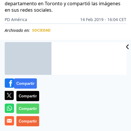
departamento en Toronto y compartió las imágenes
en sus redes sociales.
PD América
14 Feb 2019 - 16:04 CET
Archivado en:
SOCIEDAD
CIDAD
ES
Compartir
Compartir
Compartir
Compartir
Una joven aburrida, un perfil de
Instagram
sediento
de reacciones y comentarios y un departamento