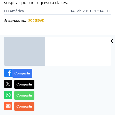
suspirar por un regreso a clases.
PD América
14 Feb 2019 - 13:14 CET
Archivado en:
SOCIEDAD
CIDAD
ES
Compartir
Compartir
Compartir
La profesora
Cheng Jhia-wen
, de
Taoyuán
(Taiwán,
Compartir
China), se ha convertido en una nueva celebridad de la
Red tras publicar en su cuenta de
Instagram
una foto