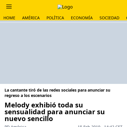
HOME
AMÉRICA
POLÍTICA
ECONOMÍA
SOCIEDAD
La cantante tiró de las redes sociales para anunciar su
regreso a los escenarios
Melody exhibió toda su
sensualidad para anunciar su
nuevo sencillo
PD América
15 Feb 2019 - 14:42 CET