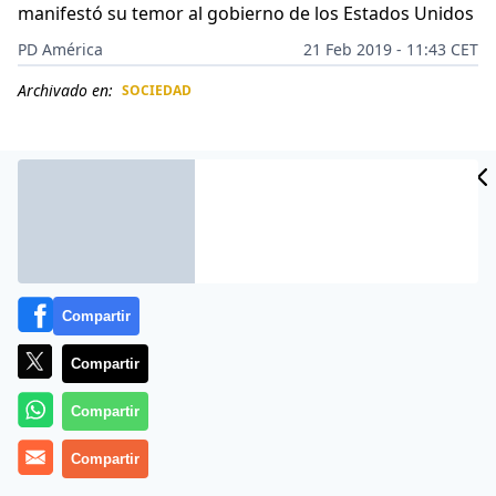
manifestó su temor al gobierno de los Estados Unidos
PD América
21 Feb 2019 - 11:43 CET
Archivado en:
SOCIEDAD
CIDAD
ES
Compartir
Compartir
Compartir
Con cada nueva declaración el régimen chavista
Compartir
reconoce que pasa por sus horas más difíciles, en esta
oportunidad
fue el presidente de la ilegal Asamblea