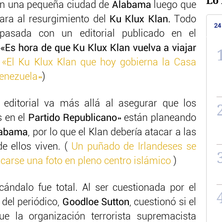
Lo 
 en una pequeña ciudad de
Alabama
luego que
mara al resurgimiento del
Ku Klux Klan.
Todo
24
asada con un editorial publicado en el
:
«Es hora de que Ku Klux Klan vuelva a viajar
 «El Ku Klux Klan que hoy gobierna la Casa
Venezuela»
)
l editorial va más allá al asegurar que los
 en el
Partido Republicano
» están planeando
abama
, por lo que el Klan debería atacar a las
e ellos viven. (
Un puñado de Irlandeses se
acarse una foto en pleno centro islámico
)
ándalo fue total. Al ser cuestionada por el
a del periódico,
Goodloe Sutton
, cuestionó si el
e la organización terrorista supremacista