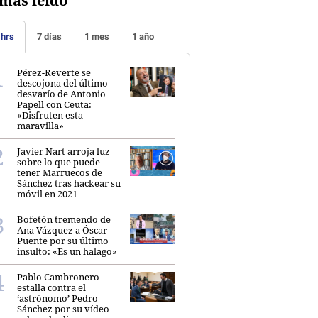
más leído
 hrs
7 días
1 mes
1 año
Pérez-Reverte se
descojona del último
desvarío de Antonio
Papell con Ceuta:
«Disfruten esta
maravilla»
Javier Nart arroja luz
sobre lo que puede
tener Marruecos de
Sánchez tras hackear su
móvil en 2021
Bofetón tremendo de
Ana Vázquez a Óscar
Puente por su último
insulto: «Es un halago»
Pablo Cambronero
estalla contra el
‘astrónomo’ Pedro
Sánchez por su vídeo