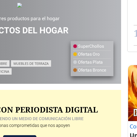
res productos para el hogar
CTOS DEL HOGAR
SuperChollos
Ofertas Oro
Ofertas Plata
IBRE
MUEBLES DE TERRAZA
Ofertas Bronce
FICINA
ON PERIODISTA DIGITAL
ENDO UN MEDIO DE COMUNICACIÓN LIBRE
Co
nas comprometidas que nos apoyen
Un