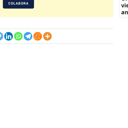
COLABORA
vi
an