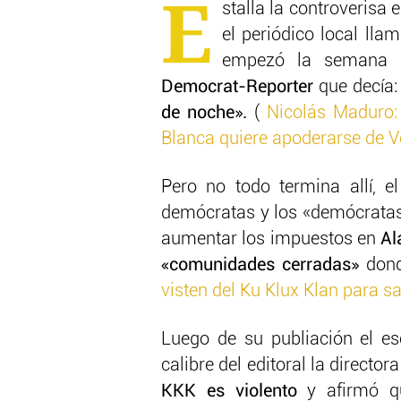
E
stalla la controverisa
el periódico local lla
empezó la semana p
Democrat-Reporter
que decía
de noche».
(
Nicolás Maduro:
Blanca quiere apoderarse de 
Pero no todo termina allí, e
demócratas y los «demócratas
aumentar los impuestos en
Al
«comunidades cerradas»
dond
visten del Ku Klux Klan para s
Luego de su publiación el esc
calibre del editoral la director
KKK
es violento
y afirmó qu