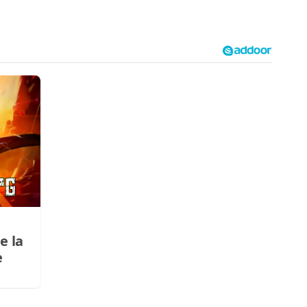
e la
e