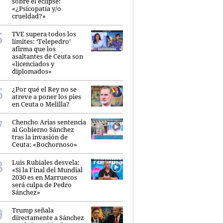
sobre el eclipse:
«¿Psicopatía y/o
crueldad?»
TVE supera todos los
límites: ‘Telepedro’
afirma que los
asaltantes de Ceuta son
«licenciados y
diplomados»
¿Por qué el Rey no se
atreve a poner los pies
en Ceuta o Melilla?
Chencho Arias sentencia
al Gobierno Sánchez
tras la invasión de
Ceuta: «Bochornoso»
Luis Rubiales desvela:
«Si la Final del Mundial
2030 es en Marruecos
será culpa de Pedro
Sánchez»
Trump señala
directamente a Sánchez