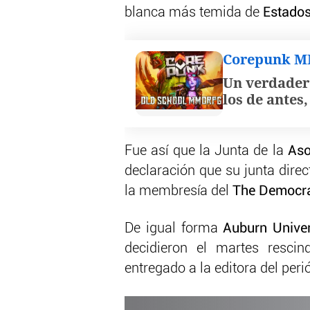
blanca más temida de
Estado
Corepunk 
Un verdader
los de antes
Fue así que la Junta de la
Aso
declaración que su junta dire
la membresía del
The Democra
De igual forma
Auburn Unive
decidieron el martes resci
entregado a la editora del peri