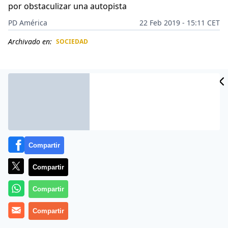
por obstaculizar una autopista
PD América
22 Feb 2019 - 15:11 CET
Archivado en:
SOCIEDAD
CIDAD
ES
Compartir
Compartir
Compartir
La defensora de derechos humanos Tamara Suju,
Compartir
denunció en su cuenta de Twitter que funcionarios del
ejercito chavista dispararon a una comunidad