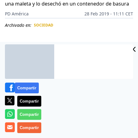
una maleta y lo desechó en un contenedor de basura
PD América
28 Feb 2019 - 11:11 CET
Archivado en:
SOCIEDAD
CIDAD
ES
Compartir
Compartir
Compartir
El
Distrito Fiscal del Condado de Los Ángeles
anunció
Compartir
que los padres del bebé de seis meses que fue
reportado como desaparecido desde el 25 de enero de