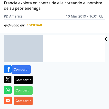
Francia explota en contra de ella coreando el nombre
de su peor enemiga
PD América
10 Mar 2019 - 16:01 CET
Archivado en:
SOCIEDAD
CIDAD
ES
Compartir
Compartir
Compartir
Compartir
Los franceses no se andan con contemplaciones, por
algo tienen la fama de que les encanta iniciar guerra,