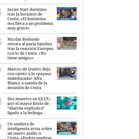
Javier Nart durísimo
tras la invasión de
Ceuta: «El buenismo
nos lleva a un problema
muy grave»
Nicolás Redondo
retrata al paria Sánchez
tras la reacción Europea
con lo de Ceuta: «No
tiene amigos»
Marcos de Quinto deja
con careto a la «payasa
maleducada» Afra
Blanco a cuenta de la
invasión de Ceuta
Dos muertos en EE.UU.
por el mayor brote de
“diarrea explosiva”
ligado a la lechuga
Un analista de
inteligencia avisa sobre
un nuevo asalto a
Ceuta: «Podría quebrar