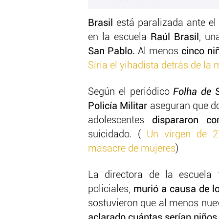
Brasil
está paralizada ante el 
en la escuela
Raúl Brasil
, un
San Pablo.
Al menos
cinco ni
Siria el yihadista detrás de la
Según el periódico
Folha de 
Policía Militar
aseguran que d
adolescentes
dispararon co
suicidado. (
Un virgen de 2
masacre de mujeres
)
La directora de la escuela 
policiales,
murió a causa de lo
sostuvieron que al menos nuev
aclarado cuántas serían niños