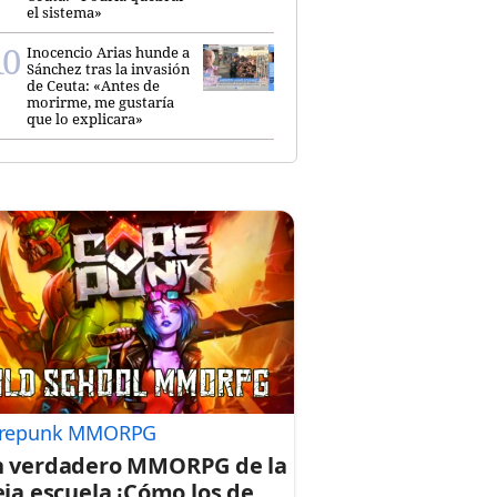
el sistema»
Inocencio Arias hunde a
Sánchez tras la invasión
de Ceuta: «Antes de
morirme, me gustaría
que lo explicara»
repunk MMORPG
 verdadero MMORPG de la
eja escuela ¡Cómo los de