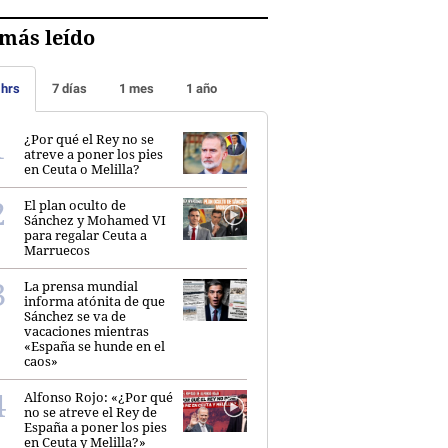
más leído
 hrs
7 días
1 mes
1 año
¿Por qué el Rey no se
atreve a poner los pies
en Ceuta o Melilla?
El plan oculto de
Sánchez y Mohamed VI
para regalar Ceuta a
Marruecos
La prensa mundial
informa atónita de que
Sánchez se va de
vacaciones mientras
«España se hunde en el
caos»
Alfonso Rojo: «¿Por qué
no se atreve el Rey de
España a poner los pies
en Ceuta y Melilla?»