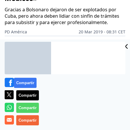
Gracias a Bolsonaro dejaron de ser explotados por
Cuba, pero ahora deben lidiar con sinfín de trámites
para subsistir y para ejercer profesionalmente.
PD América
20 Mar 2019 - 08:31 CET
CIDAD
Archivado en:
SOCIEDAD
ES
Compartir
Compartir
Compartir
Compartir