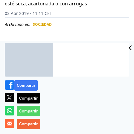
esté seca, acartonada o con arrugas
03 Abr 2019 - 11:11 CET
Archivado en:
SOCIEDAD
CIDAD
ES
Compartir
Compartir
Compartir
Hay quienes se fijan más en los productos de belleza
Compartir
que en los suplementos y debería ser al revés.