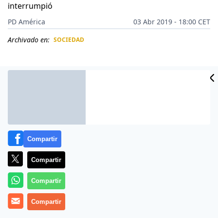
interrumpió
PD América
03 Abr 2019 - 18:00 CET
Archivado en:
SOCIEDAD
CIDAD
ES
Compartir
Compartir
Compartir
Más información
Compartir