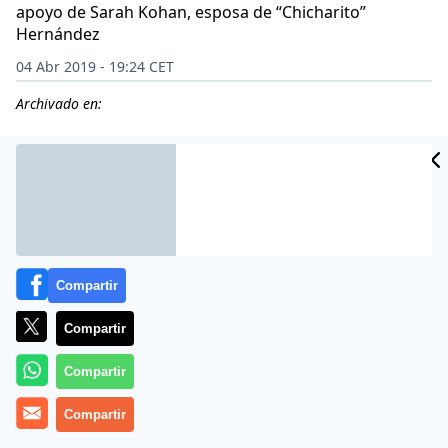
apoyo de Sarah Kohan, esposa de “Chicharito”
Hernández
04 Abr 2019 - 19:24 CET
Archivado en:
CIDAD
ES
Compartir
Compartir
Compartir
Compartir
Emily Ratajkowsky volvió a liarla en Instagram, con un
vídeo no apto para mentes recatadas ni conciencias