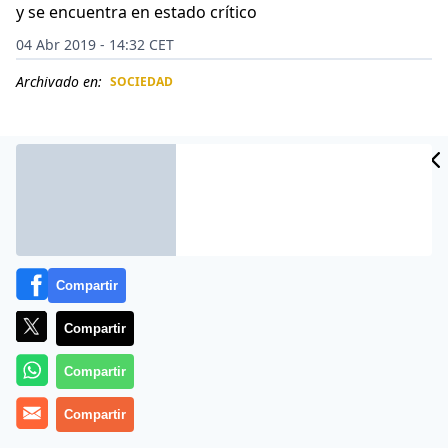
y se encuentra en estado crítico
04 Abr 2019 - 14:32 CET
Archivado en:
SOCIEDAD
CIDAD
ES
Compartir
Compartir
Compartir
Una mujer presuntamente intentó causar la muerte al
Compartir
ser que guardaba mucho rencor, pero todo le salió
muy mal.