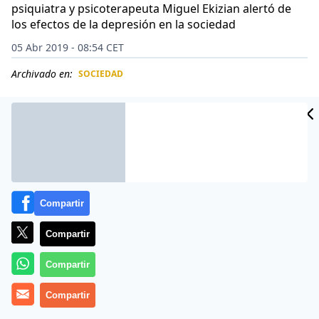
psiquiatra y psicoterapeuta Miguel Ekizian alertó de
los efectos de la depresión en la sociedad
05 Abr 2019 - 08:54 CET
Archivado en:
SOCIEDAD
CIDAD
ES
Compartir
Compartir
Compartir
Compartir
Por Daniel Stamboulian
La depresión es un trastorno mental frecuente, que se