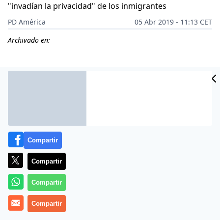
"invadían la privacidad" de los inmigrantes
PD América
05 Abr 2019 - 11:13 CET
Archivado en:
CIDAD
ES
Compartir
Compartir
Compartir
Los inmigrantes en
Estados Unidos
han logrado una
Compartir
pequeña victoria. La gobernadora de Nuevo México,
Michelle Lujan Grisham
, firmó una nueva ley que