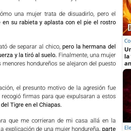
ómo una mujer trata de disuadirlo, pero el
en su rabieta y aplasta con el pie el rostro
Co
ató de separar al chico,
pero la hermana del
U
erza y la tiró al suelo.
Finalmente, una mujer
la
an
es menores hondureños se alejaron del puesto
ción, el presunto motivo de la agresión fue
a recogió firmas para que expulsaran a estos
del Tigre en el Chiapas.
ara que me corrieran de mi casa allá en la
El
 la explicación de una mujer hondureña
, parte