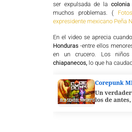
ser expulsada de la
colonia
muchos problemas. (
Foto
expresidente mexicano Peña 
En el video se aprecia cuando
Honduras
-entre ellos menore
en un crucero. Los niño
chiapanecos,
lo que ha caudad
Corepunk 
Un verdader
los de antes