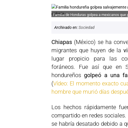
Familia de Honduras golpea a mexicanos que p
Archivado en:
Sociedad
Chiapas
(México) se ha conve
migrantes que huyen de la
v
lugar propicio para las co
foráneos. Fue así que en 
hondureños
golpeó a una fa
(
Vídeo: El momento exacto cua
hombre que murió días despu
Los hechos rápidamente fue
compartido en redes sociales.
se habría desatado debido a q