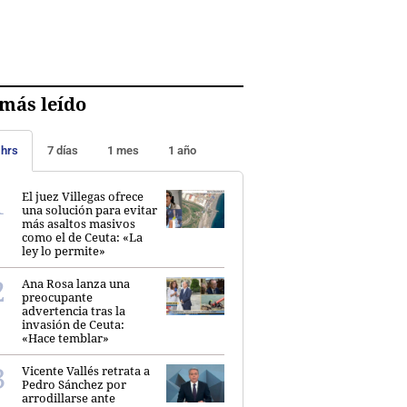
más leído
 hrs
7 días
1 mes
1 año
El juez Villegas ofrece
una solución para evitar
más asaltos masivos
como el de Ceuta: «La
ley lo permite»
Ana Rosa lanza una
preocupante
advertencia tras la
invasión de Ceuta:
«Hace temblar»
Vicente Vallés retrata a
Pedro Sánchez por
arrodillarse ante