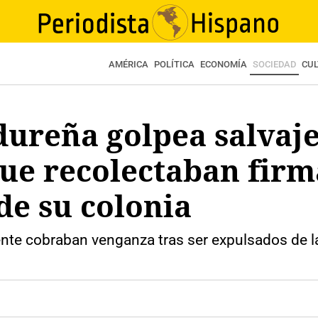
AMÉRICA
POLÍTICA
ECONOMÍA
SOCIEDAD
CU
dureña golpea salvaj
ue recolectaban firm
de su colonia
e cobraban venganza tras ser expulsados de la